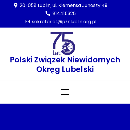
Skip
20-058 Lublin, ul. Klemensa Junoszy 49
to
814415325
content
sekretariat@pznlublin.org.pl
Polski Związek Niewidomych
Okręg Lubelski