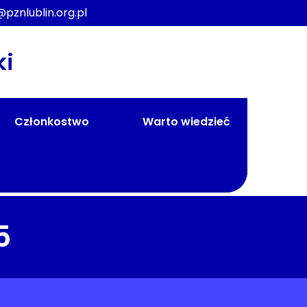
@pznlublin.org.pl
ki
Członkostwo
Warto wiedzieć
5