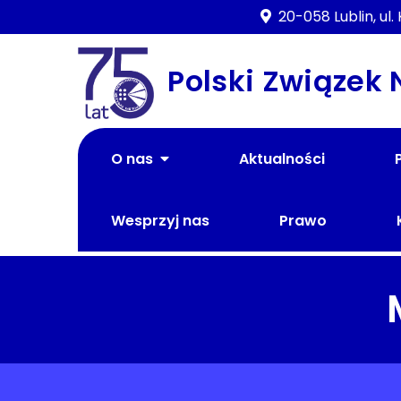
Skip
20-058 Lublin, ul
to
content
Polski Związek
O nas
Aktualności
Wesprzyj nas
Prawo