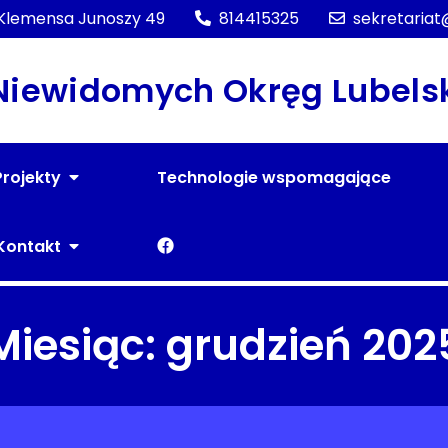
. Klemensa Junoszy 49
814415325
sekretariat
 Niewidomych Okręg Lubels
Projekty
Technologie wspomagające
F
Kontakt
a
c
Miesiąc:
grudzień 202
e
b
o
o
k