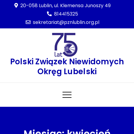
Skip
20-058 Lublin, ul. Klemensa Junoszy 49
to
814415325
content
sekretariat@pznlublin.org.pl
Polski Związek Niewidomych
Okręg Lubelski
Miesiąc:
kwiecień