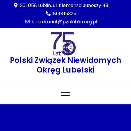
Skip
20-058 Lublin, ul. Klemensa Junoszy 49
to
814415325
content
sekretariat@pznlublin.org.pl
Polski Związek Niewidomych
Okręg Lubelski