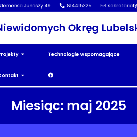
. Klemensa Junoszy 49
814415325
sekretariat
 Niewidomych Okręg Lubels
Projekty
Technologie wspomagające
F
Kontakt
a
c
Miesiąc:
maj 2025
e
b
o
o
k