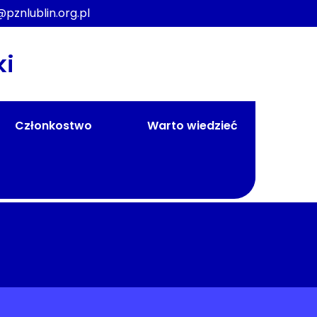
@pznlublin.org.pl
ki
Członkostwo
Warto wiedzieć