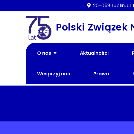
Skip
20-058 Lublin, ul
to
content
Polski Związek
O nas
Aktualności
Wesprzyj nas
Prawo