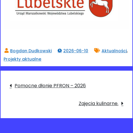
,
2026-06-10
Aktualności
Projekty aktualne
Nawigacja
Pomocne dłonie PFRON – 2026
wpisu
Zajęcia kulinarne.