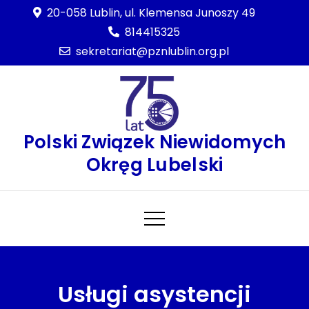
Skip
20-058 Lublin, ul. Klemensa Junoszy 49
to
814415325
content
sekretariat@pznlublin.org.pl
Polski Związek Niewidomych
Okręg Lubelski
Usługi asystencji