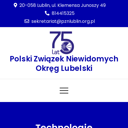
Skip
20-058 Lublin, ul. Klemensa Junoszy 49
to
814415325
content
sekretariat@pznlublin.org.pl
Polski Związek Niewidomych
Okręg Lubelski
Technologie