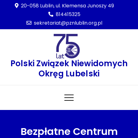
Skip
20-058 Lublin, ul. Klemensa Junoszy 49
to
814415325
content
sekretariat@pznlublin.org.pl
Polski Związek Niewidomych
Okręg Lubelski
Bezpłatne Centrum