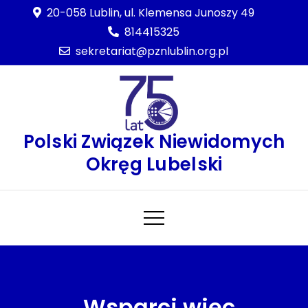
Skip
20-058 Lublin, ul. Klemensa Junoszy 49
to
814415325
content
sekretariat@pznlublin.org.pl
Polski Związek Niewidomych
Okręg Lubelski
„Wsparci więc