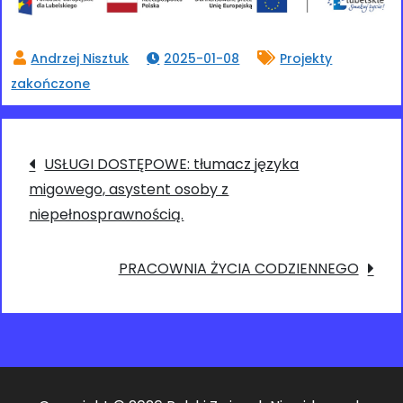
2025-01-08
Projekty
zakończone
Nawigacja
USŁUGI DOSTĘPOWE: tłumacz języka
migowego, asystent osoby z
wpisu
niepełnosprawnością.
PRACOWNIA ŻYCIA CODZIENNEGO