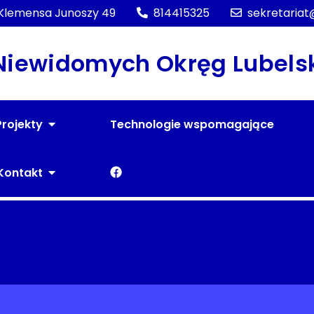
. Klemensa Junoszy 49
814415325
sekretariat
 Niewidomych Okręg Lubels
Projekty
Technologie wspomagające
F
Kontakt
a
c
e
b
o
o
k