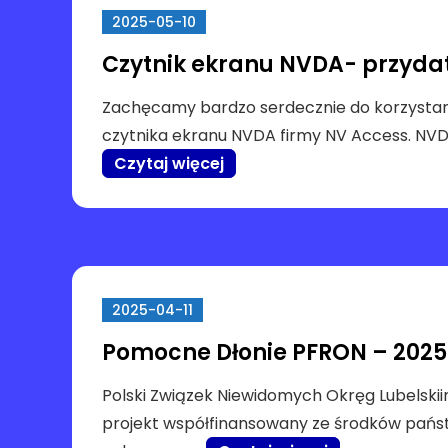
2025-05-10
Czytnik ekranu NVDA- przydat
Zachęcamy bardzo serdecznie do korzysta
czytnika ekranu NVDA firmy NV Access. NVD
Czytaj więcej
2025-04-11
Pomocne Dłonie PFRON – 2025
Polski Związek Niewidomych Okręg Lubelskiinf
projekt współfinansowany ze środków pań