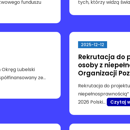
stwowego funduszu
tych, którzy widzą świ
j
k
a
r
c
2025-12-12
i
e
Rekrutacja do p
)
osoby z niepeł
 Okręg Lubelski
Organizacji Po
 współfinansowany ze…
Rekrutacja do projektu
niepełnosprawnością” 
2026 Polski…
Czytaj w