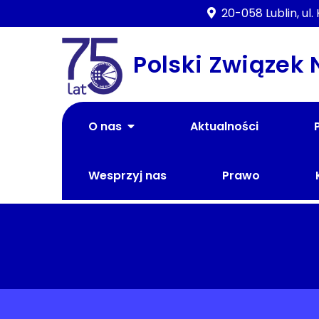
Skip
20-058 Lublin, ul
to
content
Polski Związek
O nas
Aktualności
Wesprzyj nas
Prawo