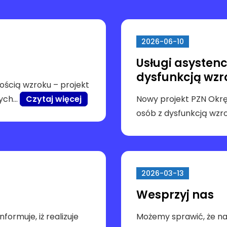
(
o
t
2026-06-10
w
Usługi asystencj
i
dysfunkcją wzr
e
ością wzroku – projekt
r
mych…
Czytaj więcej
Nowy projekt PZN Okręg 
a
osób z dysfunkcją wzr
s
i
ę
w
2026-03-13
n
Wesprzyj nas
o
w
formuje, iż realizuje
Możemy sprawić, że nas
e